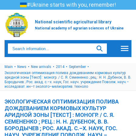
#Ukraine starts with you, remember!
National scientific agricultural library
National academy of agrarian sciences of Ukraine
Main
News
New arrivals
2014
September
Экологическая оптимизация полива дождеванием кормовых культур
аридной зоны [Текст] : моногр. / С. Я. Семененко ; рец.: Н. Н. Дубенок, В. В.
Бородычев ; Рос. акад. с.–х. наук, Гос. науч. учреждение Поволж. науч.–
исследоват. ин–т эколого–мелиоратив. техноло
ЭКОЛОГИЧЕСКАЯ ОПТИМИЗАЦИЯ ПОЛИВА
ДОЖДЕВАНИЕМ КОРМОВЫХ КУЛЬТУР
АРИДНОЙ ЗОНЫ [ТЕКСТ] : МОНОГР. / С. Я.
СЕМЕНЕНКО ; РЕЦ.: Н. Н. ДУБЕНОК, В. В.
БОРОДЫЧЕВ ; РОС. АКАД. С.–Х. НАУК, ГОС.
НАУЧ. УЧРЕЖДЕНИЕ ПОВОЛЖ. НАУЧ.–