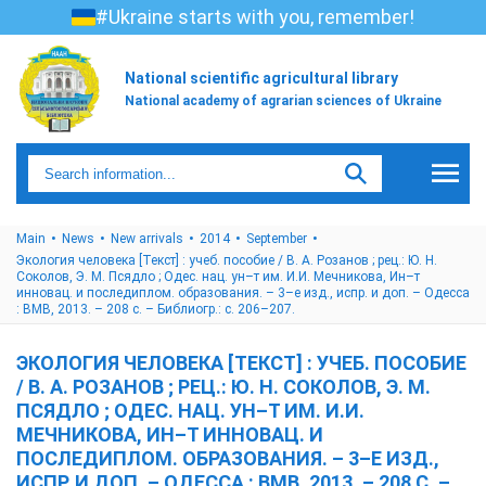
#Ukraine starts with you, remember!
National scientific agricultural library
National academy of agrarian sciences of Ukraine
Main
News
New arrivals
2014
September
Экология человека [Текст] : учеб. пособие / В. А. Розанов ; рец.: Ю. Н.
Соколов, Э. М. Псядло ; Одес. нац. ун–т им. И.И. Мечникова, Ин–т
инновац. и последиплом. образования. – 3–е изд., испр. и доп. – Одесса
: ВМВ, 2013. – 208 с. – Библиогр.: с. 206–207.
ЭКОЛОГИЯ ЧЕЛОВЕКА [ТЕКСТ] : УЧЕБ. ПОСОБИЕ
/ В. А. РОЗАНОВ ; РЕЦ.: Ю. Н. СОКОЛОВ, Э. М.
ПСЯДЛО ; ОДЕС. НАЦ. УН–Т ИМ. И.И.
МЕЧНИКОВА, ИН–Т ИННОВАЦ. И
ПОСЛЕДИПЛОМ. ОБРАЗОВАНИЯ. – 3–Е ИЗД.,
ИСПР. И ДОП. – ОДЕССА : ВМВ, 2013. – 208 С. –