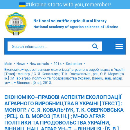
#Ukraine starts with you, remember!
National scientific agricultural library
National academy of agrarian sciences of Ukraine
Main
News
New arrivals
2014
September
Економіко–правові аспекти екологізації аграрного виробництва в Україні
[Текст] : моногр. / С. Я. Ковальчук, Т. К. Оверковська ; рец. О. В. Мороз [та
ін.] ; М–во аграр. політики та продовольства України, Вінниц. нац. аграр.
ун–т. – Вінниця : [б. в.], 2013.
ЕКОНОМІКО–ПРАВОВІ АСПЕКТИ ЕКОЛОГІЗАЦІЇ
АГРАРНОГО ВИРОБНИЦТВА В УКРАЇНІ [ТЕКСТ] :
МОНОГР. / С. Я. КОВАЛЬЧУК, Т. К. ОВЕРКОВСЬКА
; РЕЦ. О. В. МОРОЗ [ТА ІН.] ; М–ВО АГРАР.
ПОЛІТИКИ ТА ПРОДОВОЛЬСТВА УКРАЇНИ,
ВІННИЦ. НАЦ. АГРАР. УН–Т. – ВІННИЦЯ : [Б. В.],