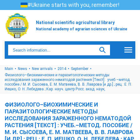
#Ukraine starts with you, remember!
National scientific agricultural library
National academy of agrarian sciences of Ukraine
Main
News
New arrivals
2014
September
Физиолого–биохимические и паразитологические методы
исследования зараженного нематодой растения [Текст] : учеб.–метод.
пособие / М. И. Сысоева, Е. М. Матвеева, В. В. Лаврова [и др.] ; рец.: Е. П.
Иешко, О. Н. Лебедева ; Кар. науч. центр Росс. акад. наук,
ФИЗИОЛОГО–БИОХИМИЧЕСКИЕ И
ПАРАЗИТОЛОГИЧЕСКИЕ МЕТОДЫ
ИССЛЕДОВАНИЯ ЗАРАЖЕННОГО НЕМАТОДОЙ
РАСТЕНИЯ [ТЕКСТ] : УЧЕБ.–МЕТОД. ПОСОБИЕ /
М. И. СЫСОЕВА, Е. М. МАТВЕЕВА, В. В. ЛАВРОВА
[И ДР.] ; РЕЦ.: Е. П. ИЕШКО, О. Н. ЛЕБЕДЕВА ; КАР.