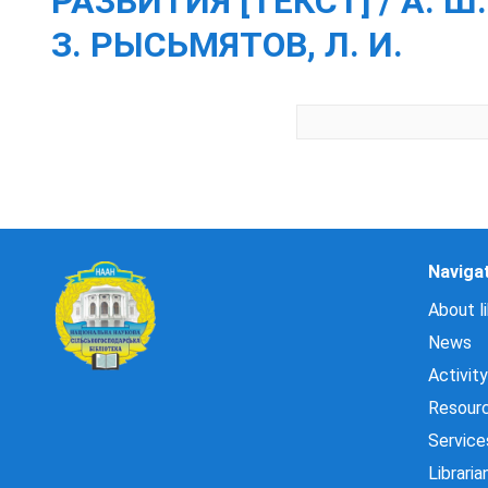
РАЗВИТИЯ [ТЕКСТ] / А. Ш.
З. РЫСЬМЯТОВ, Л. И.
Naviga
About li
News
Activity
Resour
Service
Libraria