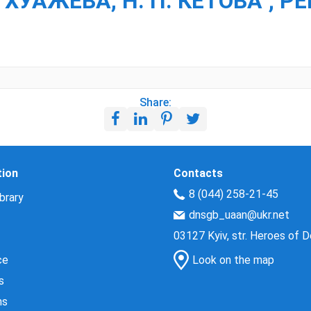
 ХУАЖЕВА, Н. П. КЕТОВА ; РЕ
Share:
tion
Contacts
8 (044) 258-21-45
brary
dnsgb_uaan@ukr.net
03127 Kyiv, str. Heroes of 
ce
Look on the map
s
ns