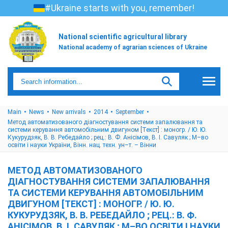
#Ukraine starts with you, remember!
National scientific agricultural library
National academy of agrarian sciences of Ukraine
Main
News
New arrivals
2014
September
Метод автоматизованого діагностування системи запалювання та
системи керування автомобільним двигуном [Текст] : моногр. / Ю. Ю.
Кукурудзяк, В. В. Ребедайло ; рец.: В. Ф. Анісімов, В. І. Савуляк ; М–во
освіти і науки України, Вінн. нац. техн. ун–т. – Вінни
МЕТОД АВТОМАТИЗОВАНОГО
ДІАГНОСТУВАННЯ СИСТЕМИ ЗАПАЛЮВАННЯ
ТА СИСТЕМИ КЕРУВАННЯ АВТОМОБІЛЬНИМ
ДВИГУНОМ [ТЕКСТ] : МОНОГР. / Ю. Ю.
КУКУРУДЗЯК, В. В. РЕБЕДАЙЛО ; РЕЦ.: В. Ф.
АНІСІМОВ, В. І. САВУЛЯК ; М–ВО ОСВІТИ І НАУКИ