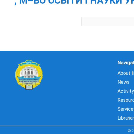
; М–ВО ОСВІТИ І НАУКИ У
Naviga
About li
News
Activity
Resour
Service
Libraria
© 2