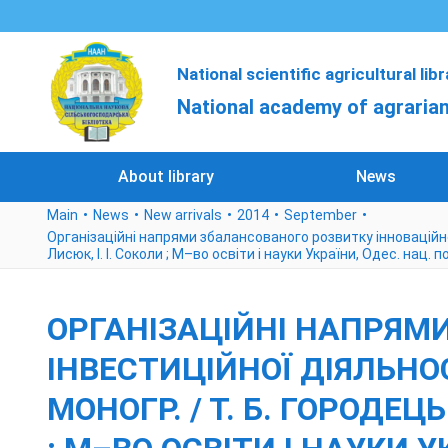
National scientific agricultural lib
National academy of agrarian
About library
News
Main
News
New arrivals
2014
September
Організаційні напрями збалансованого розвитку інноваційно–і
Лисюк, І. І. Соколи ; М–во освіти і науки України, Одес. нац. п
ОРГАНІЗАЦІЙНІ НАПРЯМ
ІНВЕСТИЦІЙНОЇ ДІЯЛЬНО
МОНОГР. / Т. Б. ГОРОДЕЦЬК