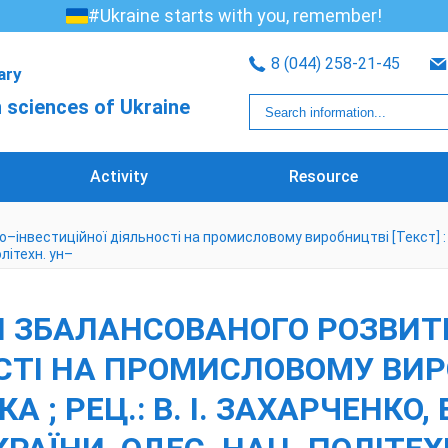
#Ukraine starts with you, remember!
8 (044) 258-21-45
rary
 sciences of Ukraine
Activity
Resource
нвестиційної діяльності на промисловому виробництві [Текст] : моног
олітехн. ун–
И ЗБАЛАНСОВАНОГО РОЗВИТ
СТІ НА ПРОМИСЛОВОМУ ВИРО
А ; РЕЦ.: В. І. ЗАХАРЧЕНКО, 