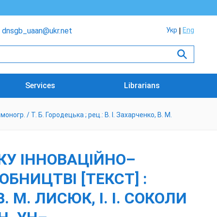
dnsgb_uaan@ukr.net
Укр
Eng
Services
Librarians
р. / Т. Б. Городецька ; рец.: В. І. Захарченко, В. М.
КУ ІННОВАЦІЙНО–
БНИЦТВІ [ТЕКСТ] :
В. М. ЛИСЮК, І. І. СОКОЛИ