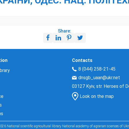
КРАЇНИ, ОДЕС. НАЦ. ПОЛІТЕХ
Share:
tion
Contacts
8 (044) 258-21-45
brary
dnsgb_uaan@ukr.net
03127 Kyiv, str. Heroes of 
ce
Look on the map
s
ns
026 National scientific agricultural library National academy of agrarian sciences of Ukr