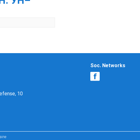
Н. УН–
Soc. Networks
Defense, 10
aine