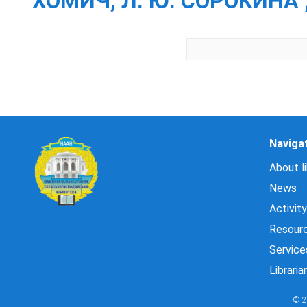
ХОМИЧ, Л. Ю. СОРОКИНА 
Naviga
About li
News
Activity
Resour
Service
Libraria
© 2