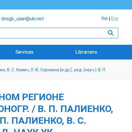
dnsgb_uaan@ukr.net
Укр
Eng
Services
Librarians
С. Хомич, Л. Ю. Сорокина [и др.] ; ред. (науч.): В. П.
НОМ РЕГИОНЕ
ОГР. / В. П. ПАЛИЕНКО,
 П. ПАЛИЕНКО, В. С.