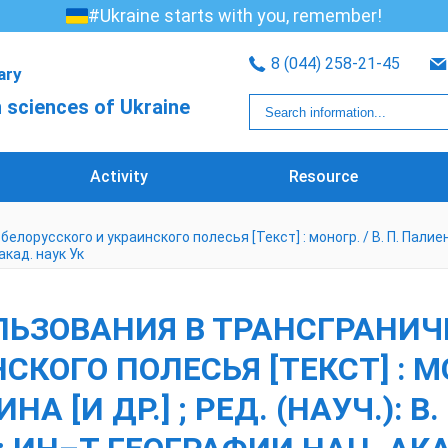
#Ukraine starts with you, remember!
8 (044) 258-21-45
rary
 sciences of Ukraine
Activity
Resource
ского и украинского полесья [Текст] : моногр. / В. П. Палиенко, В. 
акад. наук Ук
ЬЗОВАНИЯ В ТРАНСГРАНИЧ
КОГО ПОЛЕСЬЯ [ТЕКСТ] : МОН
НА [И ДР.] ; РЕД. (НАУЧ.): В.