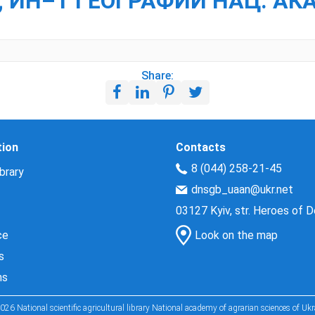
; ИН–Т ГЕОГРАФИИ НАЦ. АКА
Share:
tion
Contacts
8 (044) 258-21-45
brary
dnsgb_uaan@ukr.net
03127 Kyiv, str. Heroes of 
ce
Look on the map
s
ns
026 National scientific agricultural library National academy of agrarian sciences of Ukr