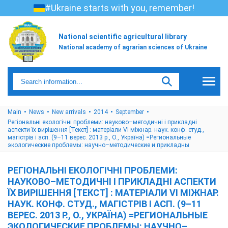
#Ukraine starts with you, remember!
National scientific agricultural library
National academy of agrarian sciences of Ukraine
Main
News
New arrivals
2014
September
Регіональні екологічні проблеми: науково–методичні і прикладні
аспекти їх вирішення [Текст] : матеріали VI міжнар. наук. конф. студ.,
магістрів і асп. (9–11 верес. 2013 р., О., Україна) =Региональные
экологические проблемы: научно–методические и прикладны
РЕГІОНАЛЬНІ ЕКОЛОГІЧНІ ПРОБЛЕМИ:
НАУКОВО–МЕТОДИЧНІ І ПРИКЛАДНІ АСПЕКТИ
ЇХ ВИРІШЕННЯ [ТЕКСТ] : МАТЕРІАЛИ VI МІЖНАР.
НАУК. КОНФ. СТУД., МАГІСТРІВ І АСП. (9–11
ВЕРЕС. 2013 Р., О., УКРАЇНА) =РЕГИОНАЛЬНЫЕ
ЭКОЛОГИЧЕСКИЕ ПРОБЛЕМЫ: НАУЧНО–