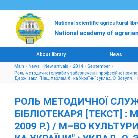
National scientific agricultural lib
National academy of agrarian
About library
News
Main
News
New arrivals
2014
September
Роль методичної служби у забезпеченні професійної компетен
Держ. закл. "Нац. парлам. б–ка України" ; уклад. О. Зозуля. – К. 
РОЛЬ МЕТОДИЧНОЇ СЛУЖ
БІБЛІОТЕКАРЯ [ТЕКСТ] : 
2009 Р.) / М–ВО КУЛЬТУР