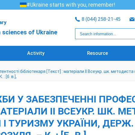
#Ukraine starts with you, remember!
8 (044) 258-21-45
rary
 sciences of Ukraine
Activity
Resource
тності бібліотекаря [Текст] : матеріали ІІ Всеукр. шк. методиста (
: [б. в.],
БИ У ЗАБЕЗПЕЧЕННІ ПРОФЕ
МАТЕРІАЛИ ІІ ВСЕУКР. ШК. 
И І ТУРИЗМУ УКРАЇНИ, ДЕРЖ.