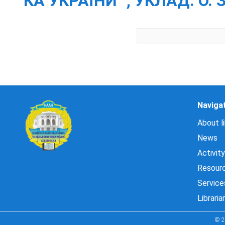
КА УКРАЇНИ" ; УКЛАД. О. ЗОЗ
Naviga
About li
News
Activity
Resour
Service
Libraria
© 2