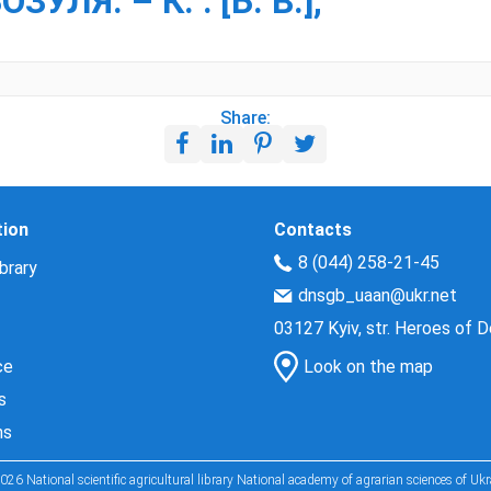
УЛЯ. – К. : [Б. В.],
Share:
tion
Contacts
8 (044) 258-21-45
brary
dnsgb_uaan@ukr.net
03127 Kyiv, str. Heroes of 
ce
Look on the map
s
ns
026 National scientific agricultural library National academy of agrarian sciences of Ukr