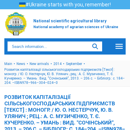
#Ukraine starts with you, remember!
National scientific agricultural library
National academy of agrarian sciences of Ukraine
Main
News
New arrivals
2014
September
Розвиток капіталізації сільськогосподарських підприємств [Текст] :
моногр. / Ю. О. Нестерчук, Ю. В. Улянич ; рец.: А. С. Музиченко, Т. Є.
Кучеренко. – Умань : Вид. "Сочінський", 2013. – 206 с. – Бібліогр.: с. 184–
204. –ISBN978–966–304–024–0
РОЗВИТОК КАПІТАЛІЗАЦІЇ
СІЛЬСЬКОГОСПОДАРСЬКИХ ПІДПРИЄМСТВ
[ТЕКСТ] : МОНОГР. / Ю. О. НЕСТЕРЧУК, Ю. В.
УЛЯНИЧ ; РЕЦ.: А. С. МУЗИЧЕНКО, Т. Є.
КУЧЕРЕНКО. – УМАНЬ : ВИД. "СОЧІНСЬКИЙ",
2013. – 206 С. – БІБЛІОГР.: С. 184–204. –ISBN978–