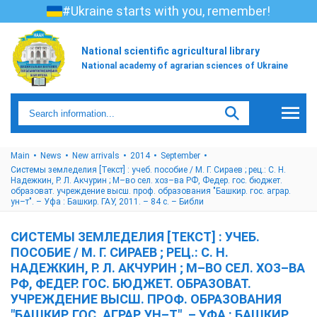
#Ukraine starts with you, remember!
National scientific agricultural library
National academy of agrarian sciences of Ukraine
Main
News
New arrivals
2014
September
Системы земледелия [Текст] : учеб. пособие / М. Г. Сираев ; рец.: С. Н.
Надежкин, Р. Л. Акчурин ; М–во сел. хоз–ва РФ, Федер. гос. бюджет.
образоват. учреждение высш. проф. образования "Башкир. гос. аграр.
ун–т". – Уфа : Башкир. ГАУ, 2011. – 84 с. – Библи
СИСТЕМЫ ЗЕМЛЕДЕЛИЯ [ТЕКСТ] : УЧЕБ.
ПОСОБИЕ / М. Г. СИРАЕВ ; РЕЦ.: С. Н.
НАДЕЖКИН, Р. Л. АКЧУРИН ; М–ВО СЕЛ. ХОЗ–ВА
РФ, ФЕДЕР. ГОС. БЮДЖЕТ. ОБРАЗОВАТ.
УЧРЕЖДЕНИЕ ВЫСШ. ПРОФ. ОБРАЗОВАНИЯ
"БАШКИР. ГОС. АГРАР. УН–Т". – УФА : БАШКИР.