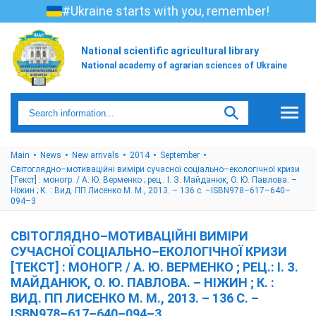
#Ukraine starts with you, remember!
National scientific agricultural library
National academy of agrarian sciences of Ukraine
Main
News
New arrivals
2014
September
Світоглядно–мотиваційні виміри сучасної соціально–екологічної кризи
[Текст] : моногр. / А. Ю. Верменко ; рец.: І. З. Майданюк, О. Ю. Павлова. –
Ніжин ; К. : Вид. ПП Лисенко М. М., 2013. – 136 с. –ISBN978–617–640–
094–3
СВІТОГЛЯДНО–МОТИВАЦІЙНІ ВИМІРИ
СУЧАСНОЇ СОЦІАЛЬНО–ЕКОЛОГІЧНОЇ КРИЗИ
[ТЕКСТ] : МОНОГР. / А. Ю. ВЕРМЕНКО ; РЕЦ.: І. З.
МАЙДАНЮК, О. Ю. ПАВЛОВА. – НІЖИН ; К. :
ВИД. ПП ЛИСЕНКО М. М., 2013. – 136 С. –
ISBN978–617–640–094–3