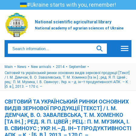
#Ukraine starts with you, remember!
National scientific agricultural library
National academy of agrarian sciences of Ukraine
Main
News
New arrivals
2014
September
Світовий та український ринки основних видів зернової продукції [Текст]
/ І. М. Демчак, В. О. Завалевська, Т. М. Хоменко [та ін.] ; ред. Я. П. Цвей ;
рец.: П. М. Музика, І. В. Свиноус ; Укр. н.–д. ін–т продуктивності АПК. – К. :
[б. в.], 2013. – 170 с. –
СВІТОВИЙ ТА УКРАЇНСЬКИЙ РИНКИ ОСНОВНИХ
ВИДІВ ЗЕРНОВОЇ ПРОДУКЦІЇ [ТЕКСТ] / І. М.
ДЕМЧАК, В. О. ЗАВАЛЕВСЬКА, Т. М. ХОМЕНКО
[ТА ІН.] ; РЕД. Я. П. ЦВЕЙ ; РЕЦ.: П. М. МУЗИКА, І.
В. СВИНОУС ; УКР. Н.–Д. ІН–Т ПРОДУКТИВНОСТІ
АПК. – К. : [Б. В.], 2013. – 170 С. –