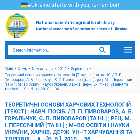
#Ukraine starts with you, remember!
National scientific agricultural library
National academy of agrarian sciences of Ukraine
Main
News
New arrivals
2014
September
Теоретичні основи харчових технологій [Текст] : навч. посіб. / П. П.
Пивоваров, А. Б. Горальчук, Є. П. Пивоваров [та ін.] ; рец. М. І. Пересічний
[та ін.] ; М–во освіти і науки України, Харків. держ. ун–т харчування та
торгівлі. – Х. : [б. в.], 2010. – 36
ТЕОРЕТИЧНІ ОСНОВИ ХАРЧОВИХ ТЕХНОЛОГІЙ
[ТЕКСТ] : НАВЧ. ПОСІБ. / П. П. ПИВОВАРОВ, А. Б.
ГОРАЛЬЧУК, Є. П. ПИВОВАРОВ [ТА ІН.] ; РЕЦ. М.
І. ПЕРЕСІЧНИЙ [ТА ІН.] ; М–ВО ОСВІТИ І НАУКИ
УКРАЇНИ, ХАРКІВ. ДЕРЖ. УН–Т ХАРЧУВАННЯ ТА
ТОРГІВЛІ. – Х. : [Б. В.], 2010. – 36