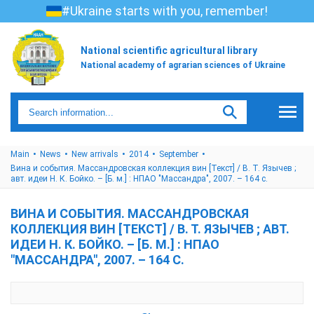
#Ukraine starts with you, remember!
National scientific agricultural library
National academy of agrarian sciences of Ukraine
Main
News
New arrivals
2014
September
Вина и события. Массандровская коллекция вин [Текст] / В. Т. Язычев ;
авт. идеи Н. К. Бойко. – [Б. м.] : НПАО "Массандра", 2007. – 164 с.
ВИНА И СОБЫТИЯ. МАССАНДРОВСКАЯ
КОЛЛЕКЦИЯ ВИН [ТЕКСТ] / В. Т. ЯЗЫЧЕВ ; АВТ.
ИДЕИ Н. К. БОЙКО. – [Б. М.] : НПАО
"МАССАНДРА", 2007. – 164 С.