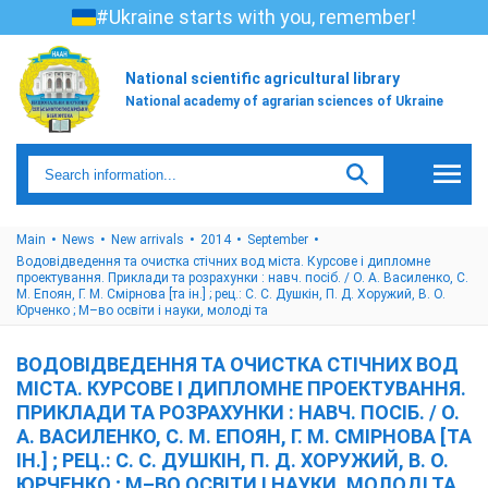
#Ukraine starts with you, remember!
National scientific agricultural library
National academy of agrarian sciences of Ukraine
Main
News
New arrivals
2014
September
Водовідведення та очистка стічних вод міста. Курсове і дипломне
проектування. Приклади та розрахунки : навч. посіб. / О. А. Василенко, С.
М. Епоян, Г. М. Смірнова [та ін.] ; рец.: С. С. Душкін, П. Д. Хоружий, В. О.
Юрченко ; М–во освіти і науки, молоді та
ВОДОВІДВЕДЕННЯ ТА ОЧИСТКА СТІЧНИХ ВОД
МІСТА. КУРСОВЕ І ДИПЛОМНЕ ПРОЕКТУВАННЯ.
ПРИКЛАДИ ТА РОЗРАХУНКИ : НАВЧ. ПОСІБ. / О.
А. ВАСИЛЕНКО, С. М. ЕПОЯН, Г. М. СМІРНОВА [ТА
ІН.] ; РЕЦ.: С. С. ДУШКІН, П. Д. ХОРУЖИЙ, В. О.
ЮРЧЕНКО ; М–ВО ОСВІТИ І НАУКИ, МОЛОДІ ТА