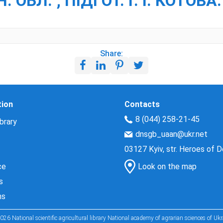
 ОБЛ. ; ПІДГОТ. Г. І. КОТОВА
Share:
tion
Contacts
8 (044) 258-21-45
brary
dnsgb_uaan@ukr.net
03127 Kyiv, str. Heroes of 
ce
Look on the map
s
ns
026 National scientific agricultural library National academy of agrarian sciences of Ukr