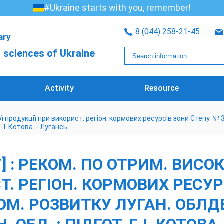
#Ukraine starts with you, remember!
8 (044) 258-21-45
rary
 sciences of Ukraine
Activity
Resource
ї продукції при використ. регіон. кормових ресурсів зони Степу. №
. І. Котова. - Лугансь
 : РЕКОМ. ПО ОТРИМ. ВИСО
. РЕГІОН. КОРМОВИХ РЕСУРСІ
ОМ. РОЗВИТКУ ЛУГАН. ОБЛД