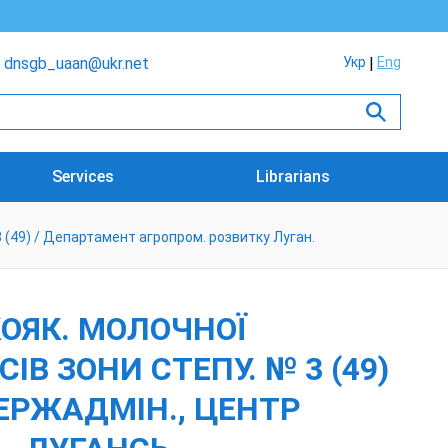
dnsgb_uaan@ukr.net
Укр
Eng
Services
Librarians
 3 (49) / Департамент агропром. розвитку Луган.
КОЯК. МОЛОЧНОЇ
В ЗОНИ СТЕПУ. № 3 (49)
ЕРЖАДМІН., ЦЕНТР