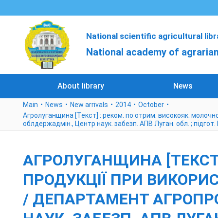
National scientific agricultural lib
National academy of agrarian
About library
News
Main
News
New arrivals
2014
October
Агролуганщина [Текст] : реком. по отрим. високояк. молочно
облдержадмін., Центр наук. забезп. АПВ Луган. обл. ; підгот. Г
АГРОЛУГАНЩИНА [ТЕКСТ]
ПРОДУКЦІЇ ПРИ ВИКОРИСТ
/ ДЕПАРТАМЕНТ АГРОПР