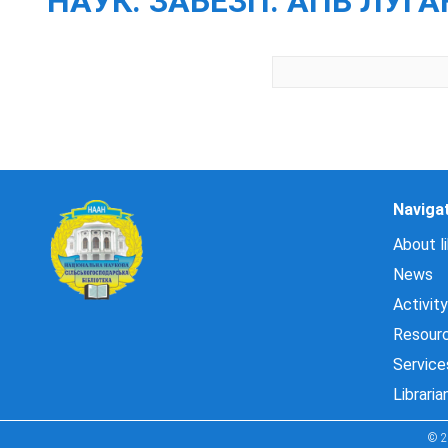
НАУК. ЗАБЕЗП. АПВ ЛУГАН.
Naviga
About li
News
Activity
Resour
Service
Libraria
© 2