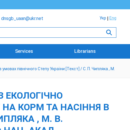
dnsgb_uaan@ukr.net
Укр
Eng
Services
Librarians
мовах північного Степу України [Текст] / С. П. Чипляка , М.
З ЕКОЛОГІЧНО
НА КОРМ ТА НАСІННЯ В
ПЛЯКА , М. В.