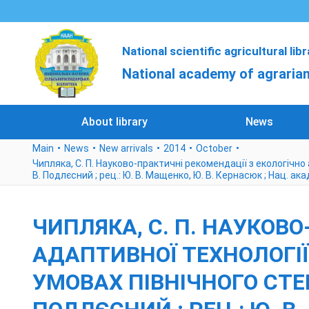
National scientific agricultural lib
National academy of agrarian
About library
News
Main
News
New arrivals
2014
October
Чипляка, С. П. Науково-практичні рекомендації з екологічно 
В. Подлєсний ; рец.: Ю. В. Мащенко, Ю. В. Кернасюк ; Нац. ака
ЧИПЛЯКА, С. П. НАУКОВ
АДАПТИВНОЇ ТЕХНОЛОГІ
УМОВАХ ПІВНІЧНОГО СТЕПУ