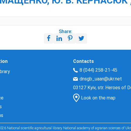
. МАЩЕНКО, Ю. В. КЕРНАСЮК 
Share:
tion
Contacts
8 (044) 258-21-45
brary
dnsgb_uaan@ukr.net
03127 Kyiv, str. Heroes of 
ce
Look on the map
s
ns
026 National scientific agricultural library National academy of agrarian sciences of Ukr