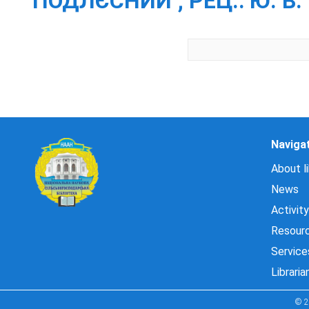
ПОДЛЄСНИЙ ; РЕЦ.: Ю. В
Naviga
About li
News
Activity
Resour
Service
Libraria
© 2