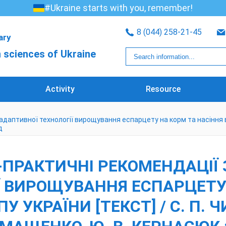
#Ukraine starts with you, remember!
8 (044) 258-21-45
rary
 sciences of Ukraine
Activity
Resource
адаптивної технології вирощування еспарцету на корм та насіння в у
д
О-ПРАКТИЧНІ РЕКОМЕНДАЦІЇ 
Ї ВИРОЩУВАННЯ ЕСПАРЦЕТУ 
 УКРАЇНИ [ТЕКСТ] / С. П. ЧИ