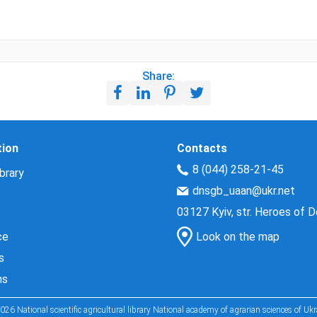
Share:
tion
Contacts
8 (044) 258-21-45
brary
dnsgb_uaan@ukr.net
03127 Kyiv, str. Heroes of 
ce
Look on the map
s
ns
026 National scientific agricultural library National academy of agrarian sciences of Ukr