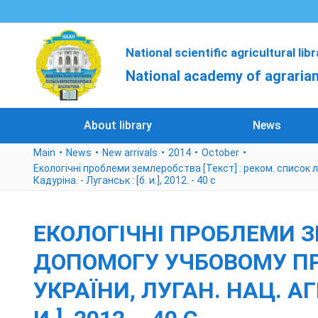
National scientific agricultural lib
National academy of agrarian
About library
News
Main
News
New arrivals
2014
October
Екологічні проблеми землеробства [Текст] : реком. список л-
Кадуріна. - Луганськ : [б. и.], 2012. - 40 с
ЕКОЛОГІЧНІ ПРОБЛЕМИ З
ДОПОМОГУ УЧБОВОМУ ПРО
УКРАЇНИ, ЛУГАН. НАЦ. АГР