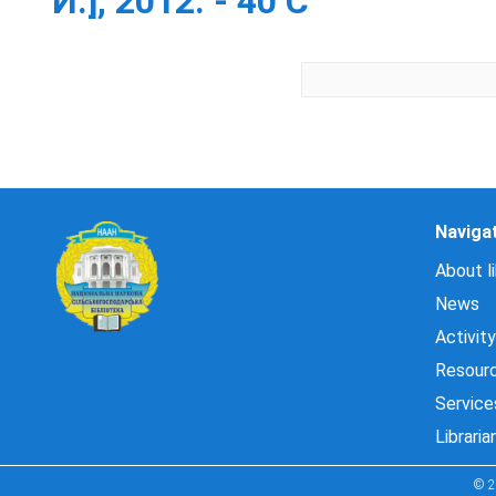
И.], 2012. - 40 С
Naviga
About li
News
Activity
Resour
Service
Libraria
© 2