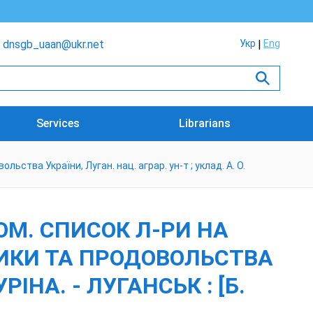
dnsgb_uaan@ukr.net
Укр
Eng
Services
Librarians
ьства України, Луган. нац. аграр. ун-т ; уклад. А. О.
ОМ. СПИСОК Л-РИ НА
ТИКИ ТА ПРОДОВОЛЬСТВА
РІНА. - ЛУГАНСЬК : [Б.