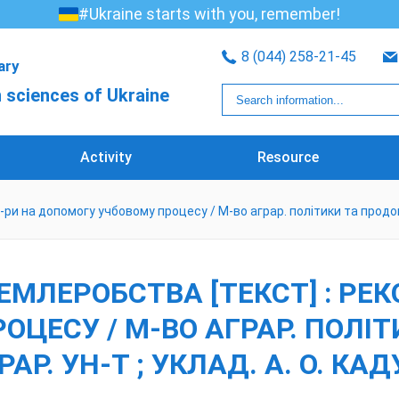
#Ukraine starts with you, remember!
8 (044) 258-21-45
rary
 sciences of Ukraine
Activity
Resource
ри на допомогу учбовому процесу / М-во аграр. політики та продовол
ЕМЛЕРОБСТВА [ТЕКСТ] : РЕК
ЦЕСУ / М-ВО АГРАР. ПОЛІ
АР. УН-Т ; УКЛАД. А. О. КАДУ