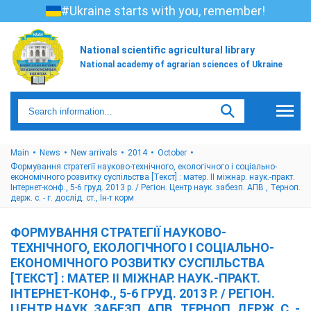
#Ukraine starts with you, remember!
National scientific agricultural library
National academy of agrarian sciences of Ukraine
Main
News
New arrivals
2014
October
Формування стратегії науково-технічного, екологічного і соціально-
економічного розвитку суспільства [Текст] : матер. ІІ міжнар. наук.-практ.
Інтернет-конф., 5-6 груд. 2013 р. / Регіон. Центр наук. забезп. АПВ , Терноп.
держ. с. - г. дослід. ст., Ін-т корм
ФОРМУВАННЯ СТРАТЕГІЇ НАУКОВО-
ТЕХНІЧНОГО, ЕКОЛОГІЧНОГО І СОЦІАЛЬНО-
ЕКОНОМІЧНОГО РОЗВИТКУ СУСПІЛЬСТВА
[ТЕКСТ] : МАТЕР. ІІ МІЖНАР. НАУК.-ПРАКТ.
ІНТЕРНЕТ-КОНФ., 5-6 ГРУД. 2013 Р. / РЕГІОН.
ЦЕНТР НАУК. ЗАБЕЗП. АПВ , ТЕРНОП. ДЕРЖ. С. -