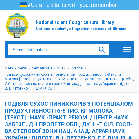
#Ukraine starts with you, remember!
National scientific agricultural library
National academy of agrarian sciences of Ukraine
Main
News
New arrivals
2014
October
Годівля сухостійних корів з потенціалом продуктивності 6-8 тис. кг
молока [Текст] : наук.-практ. реком. / Центр наук. забезп. Дніпропетр. обл.,
ДУ Ін-т сіл. госп-ва степової зони Нац. акад. аграр. наук України ; підгот.:
В. І. Петренко, Г. Г. Дімчя, А. Н.
ГОДІВЛЯ СУХОСТІЙНИХ КОРІВ З ПОТЕНЦІАЛОМ
ПРОДУКТИВНОСТІ 6-8 ТИС. КГ МОЛОКА
[ТЕКСТ] : НАУК.-ПРАКТ. РЕКОМ. / ЦЕНТР НАУК.
ЗАБЕЗП. ДНІПРОПЕТР. ОБЛ., ДУ ІН-Т СІЛ. ГОСП-
ВА СТЕПОВОЇ ЗОНИ НАЦ. АКАД. АГРАР. НАУК
УКРАЇНИ ; ПІДГОТ.: В. І. ПЕТРЕНКО, Г. Г. ДІМЧЯ, А.