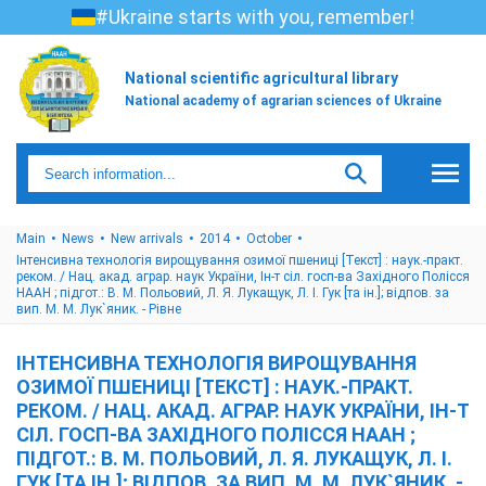
#Ukraine starts with you, remember!
National scientific agricultural library
National academy of agrarian sciences of Ukraine
Main
News
New arrivals
2014
October
Інтенсивна технологія вирощування озимої пшениці [Текст] : наук.-практ.
реком. / Нац. акад. аграр. наук України, Ін-т сіл. госп-ва Західного Полісся
НААН ; підгот.: В. М. Польовий, Л. Я. Лукащук, Л. І. Гук [та ін.]; відпов. за
вип. М. М. Лук`яник. - Рівне
ІНТЕНСИВНА ТЕХНОЛОГІЯ ВИРОЩУВАННЯ
ОЗИМОЇ ПШЕНИЦІ [ТЕКСТ] : НАУК.-ПРАКТ.
РЕКОМ. / НАЦ. АКАД. АГРАР. НАУК УКРАЇНИ, ІН-Т
СІЛ. ГОСП-ВА ЗАХІДНОГО ПОЛІССЯ НААН ;
ПІДГОТ.: В. М. ПОЛЬОВИЙ, Л. Я. ЛУКАЩУК, Л. І.
ГУК [ТА ІН.]; ВІДПОВ. ЗА ВИП. М. М. ЛУК`ЯНИК. -