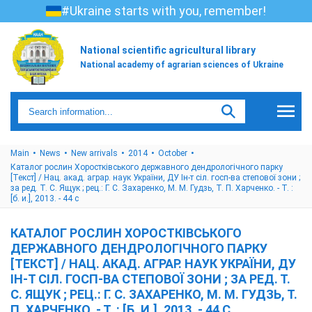
#Ukraine starts with you, remember!
National scientific agricultural library
National academy of agrarian sciences of Ukraine
Main
News
New arrivals
2014
October
Каталог рослин Хоростківського державного дендрологічного парку
[Текст] / Нац. акад. аграр. наук України, ДУ Ін-т сіл. госп-ва степової зони ;
за ред. Т. С. Ящук ; рец.: Г. С. Захаренко, М. М. Гудзь, Т. П. Харченко. - Т. :
[б. и.], 2013. - 44 с
КАТАЛОГ РОСЛИН ХОРОСТКІВСЬКОГО
ДЕРЖАВНОГО ДЕНДРОЛОГІЧНОГО ПАРКУ
[ТЕКСТ] / НАЦ. АКАД. АГРАР. НАУК УКРАЇНИ, ДУ
ІН-Т СІЛ. ГОСП-ВА СТЕПОВОЇ ЗОНИ ; ЗА РЕД. Т.
С. ЯЩУК ; РЕЦ.: Г. С. ЗАХАРЕНКО, М. М. ГУДЗЬ, Т.
П. ХАРЧЕНКО. - Т. : [Б. И.], 2013. - 44 С