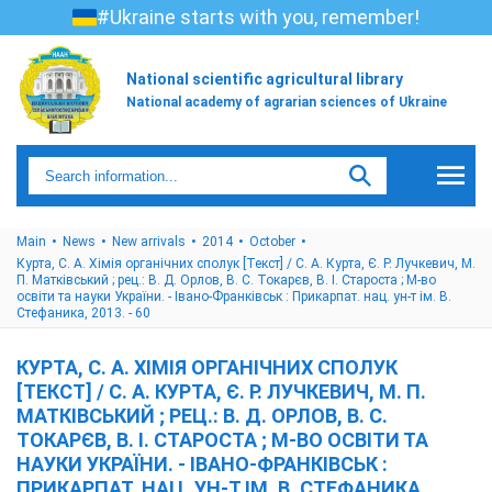
#Ukraine starts with you, remember!
National scientific agricultural library
National academy of agrarian sciences of Ukraine
Main
News
New arrivals
2014
October
Курта, С. А. Хімія органічних сполук [Текст] / С. А. Курта, Є. Р. Лучкевич, М.
П. Матківський ; рец.: В. Д. Орлов, В. С. Токарєв, В. І. Староста ; М-во
освіти та науки України. - Івано-Франківськ : Прикарпат. нац. ун-т ім. В.
Стефаника, 2013. - 60
КУРТА, С. А. ХІМІЯ ОРГАНІЧНИХ СПОЛУК
[ТЕКСТ] / С. А. КУРТА, Є. Р. ЛУЧКЕВИЧ, М. П.
МАТКІВСЬКИЙ ; РЕЦ.: В. Д. ОРЛОВ, В. С.
ТОКАРЄВ, В. І. СТАРОСТА ; М-ВО ОСВІТИ ТА
НАУКИ УКРАЇНИ. - ІВАНО-ФРАНКІВСЬК :
ПРИКАРПАТ. НАЦ. УН-Т ІМ. В. СТЕФАНИКА,