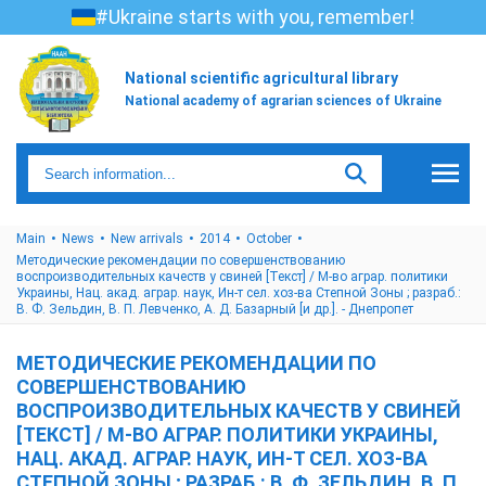
#Ukraine starts with you, remember!
National scientific agricultural library
National academy of agrarian sciences of Ukraine
Main
News
New arrivals
2014
October
Методические рекомендации по совершенствованию
воспроизводительных качеств у свиней [Текст] / М-во аграр. политики
Украины, Нац. акад. аграр. наук, Ин-т сел. хоз-ва Степной Зоны ; разраб.:
В. Ф. Зельдин, В. П. Левченко, А. Д. Базарный [и др.]. - Днепропет
МЕТОДИЧЕСКИЕ РЕКОМЕНДАЦИИ ПО
СОВЕРШЕНСТВОВАНИЮ
ВОСПРОИЗВОДИТЕЛЬНЫХ КАЧЕСТВ У СВИНЕЙ
[ТЕКСТ] / М-ВО АГРАР. ПОЛИТИКИ УКРАИНЫ,
НАЦ. АКАД. АГРАР. НАУК, ИН-Т СЕЛ. ХОЗ-ВА
СТЕПНОЙ ЗОНЫ ; РАЗРАБ.: В. Ф. ЗЕЛЬДИН, В. П.