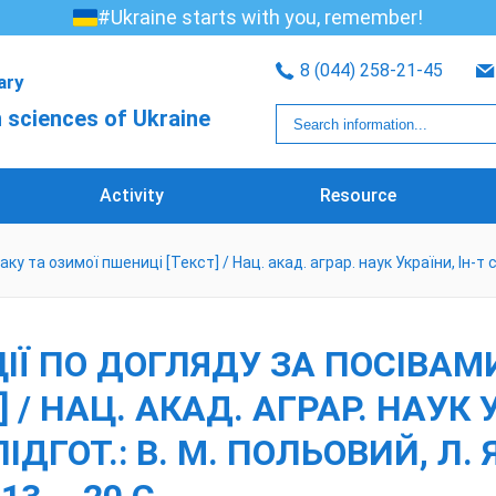
#Ukraine starts with you, remember!
8 (044) 258-21-45
rary
 sciences of Ukraine
Activity
Resource
а озимої пшениці [Текст] / Нац. акад. аграр. наук України, Ін-т сіл.
Ї ПО ДОГЛЯДУ ЗА ПОСІВАМИ
/ НАЦ. АКАД. АГРАР. НАУК У
ІДГОТ.: В. М. ПОЛЬОВИЙ, Л. 