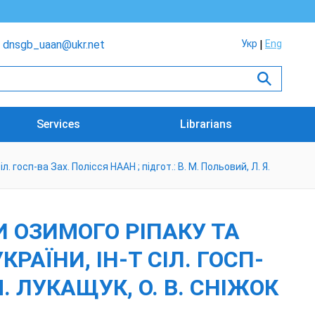
dnsgb_uaan@ukr.net
Укр
Eng
Services
Librarians
 госп-ва Зах. Полісся НААН ; підгот.: В. М. Польовий, Л. Я.
 ОЗИМОГО РІПАКУ ТА
КРАЇНИ, ІН-Т СІЛ. ГОСП-
Я. ЛУКАЩУК, О. В. СНІЖОК