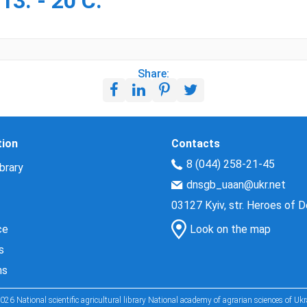
013. - 20 С.
Share:
tion
Contacts
8 (044) 258-21-45
brary
dnsgb_uaan@ukr.net
03127 Kyiv, str. Heroes of 
ce
Look on the map
s
ns
026 National scientific agricultural library National academy of agrarian sciences of Ukr