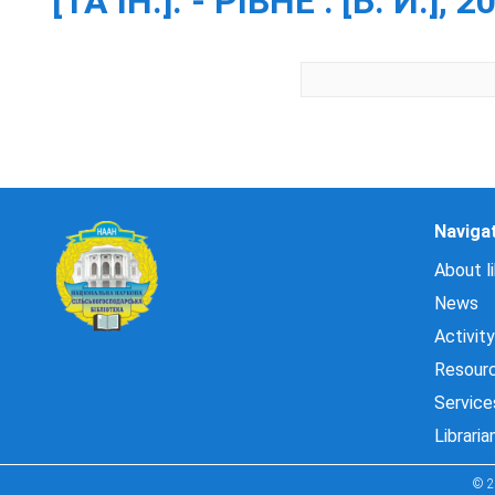
[ТА ІН.]. - РІВНЕ : [Б. И.], 2
Naviga
About li
News
Activity
Resour
Service
Libraria
© 2