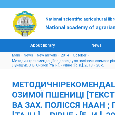
National scientific agricultural lib
National academy of agrarian
About library
News
Main
News
New arrivals
2014
October
Методичнірекомендації по догляду за посівами озимого ріпаку т
Лукащук, О. В. Сніжок [та ін.]. - Рівне : [б. и.], 2013. - 20 с.
МЕТОДИЧНІРЕКОМЕНДАЦІ
ОЗИМОЇ ПШЕНИЦІ [ТЕКСТ] 
ВА ЗАХ. ПОЛІССЯ НААН ; П