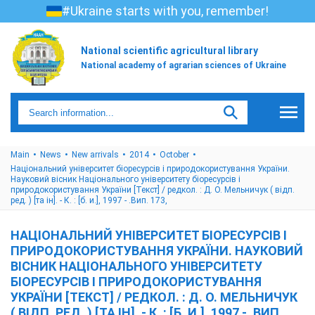
#Ukraine starts with you, remember!
National scientific agricultural library
National academy of agrarian sciences of Ukraine
Main
News
New arrivals
2014
October
Національний університет біоресурсів і природокористування України.
Науковий вісник Національного університету біоресурсів і
природокористування України [Текст] / редкол. : Д. О. Мельничук ( відп.
ред. ) [та ін]. - К. : [б. и.], 1997 - .Вип. 173,
НАЦІОНАЛЬНИЙ УНІВЕРСИТЕТ БІОРЕСУРСІВ І
ПРИРОДОКОРИСТУВАННЯ УКРАЇНИ. НАУКОВИЙ
ВІСНИК НАЦІОНАЛЬНОГО УНІВЕРСИТЕТУ
БІОРЕСУРСІВ І ПРИРОДОКОРИСТУВАННЯ
УКРАЇНИ [ТЕКСТ] / РЕДКОЛ. : Д. О. МЕЛЬНИЧУК
( ВІДП. РЕД. ) [ТА ІН]. - К. : [Б. И.], 1997 - .ВИП.