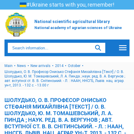
#Ukraine starts with you, remember!
National scientific agricultural library
National academy of agrarian sciences of Ukraine
Main
News
New arrivals
2014
October
Шолудько, О. В. Професор Онисько Стефанія Михайлівна [Текст] / О. В.
Шолудько, Ю. М. Томашевський, Л. А. Пинда ; наук. ред. В. А. Вергунов ;
авт. вступної ст. В. В. Снітинський. - Л. : НААН, ННСГБ, Львів. нац. аграр.
ун-т, 2013. - 132 с. - 13.00 г
ШОЛУДЬКО, О. В. ПРОФЕСОР ОНИСЬКО
СТЕФАНІЯ МИХАЙЛІВНА [ТЕКСТ] / О. В.
ШОЛУДЬКО, Ю. М. ТОМАШЕВСЬКИЙ, Л. А.
ПИНДА ; НАУК. РЕД. В. А. ВЕРГУНОВ ; АВТ.
ВСТУПНОЇ СТ. В. В. СНІТИНСЬКИЙ. - Л. : НААН,
ННСГБ, ЛЬВІВ. НАЦ. АГРАР. УН-Т, 2013. - 132 С. -