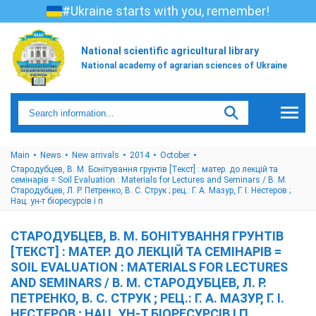
#Ukraine starts with you, remember!
National scientific agricultural library
National academy of agrarian sciences of Ukraine
Main
News
New arrivals
2014
October
Стародубцев, В. М. Бонітування грунтів [Текст] : матер. до лекцій та
семінарів = Soil Evaluation : Materials for Lectures and Seminars / В. М.
Стародубцев, Л. Р. Петренко, В. С. Струк ; рец.: Г. А. Мазур, Г. І. Нестеров ;
Нац. ун-т біоресурсів і п
СТАРОДУБЦЕВ, В. М. БОНІТУВАННЯ ГРУНТІВ
[ТЕКСТ] : МАТЕР. ДО ЛЕКЦІЙ ТА СЕМІНАРІВ =
SOIL EVALUATION : MATERIALS FOR LECTURES
AND SEMINARS / В. М. СТАРОДУБЦЕВ, Л. Р.
ПЕТРЕНКО, В. С. СТРУК ; РЕЦ.: Г. А. МАЗУР, Г. І.
НЕСТЕРОВ ; НАЦ. УН-Т БІОРЕСУРСІВ І П