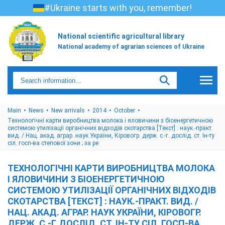
#Ukraine starts with you, remember!
National scientific agricultural library
National academy of agrarian sciences of Ukraine
Main
News
New arrivals
2014
October
Технологічні карти виробництва молока і яловичини з біоенергетичною
системою утилізації органічних відходів скотарства [Текст] : наук.-практ.
вид. / Нац. акад. аграр. наук України, Кіровогр. держ. с.-г. дослід. ст. Ін-ту
сіл. госп-ва степової зони ; за ре
ТЕХНОЛОГІЧНІ КАРТИ ВИРОБНИЦТВА МОЛОКА
І ЯЛОВИЧИНИ З БІОЕНЕРГЕТИЧНОЮ
СИСТЕМОЮ УТИЛІЗАЦІЇ ОРГАНІЧНИХ ВІДХОДІВ
СКОТАРСТВА [ТЕКСТ] : НАУК.-ПРАКТ. ВИД. /
НАЦ. АКАД. АГРАР. НАУК УКРАЇНИ, КІРОВОГР.
ДЕРЖ. С.-Г. ДОСЛІД. СТ. ІН-ТУ СІЛ. ГОСП-ВА