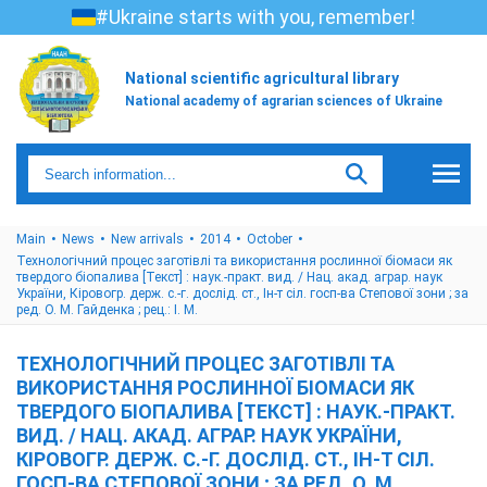
#Ukraine starts with you, remember!
National scientific agricultural library
National academy of agrarian sciences of Ukraine
Main
News
New arrivals
2014
October
Технологічний процес заготівлі та використання рослинної біомаси як
твердого біопалива [Текст] : наук.-практ. вид. / Нац. акад. аграр. наук
України, Кіровогр. держ. с.-г. дослід. ст., Ін-т сіл. госп-ва Степової зони ; за
ред. О. М. Гайденка ; рец.: І. М.
ТЕХНОЛОГІЧНИЙ ПРОЦЕС ЗАГОТІВЛІ ТА
ВИКОРИСТАННЯ РОСЛИННОЇ БІОМАСИ ЯК
ТВЕРДОГО БІОПАЛИВА [ТЕКСТ] : НАУК.-ПРАКТ.
ВИД. / НАЦ. АКАД. АГРАР. НАУК УКРАЇНИ,
КІРОВОГР. ДЕРЖ. С.-Г. ДОСЛІД. СТ., ІН-Т СІЛ.
ГОСП-ВА СТЕПОВОЇ ЗОНИ ; ЗА РЕД. О. М.