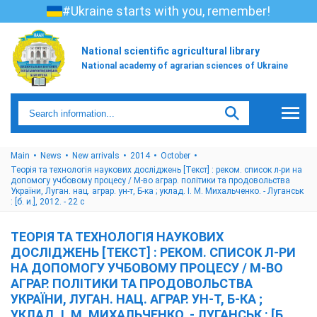
#Ukraine starts with you, remember!
National scientific agricultural library
National academy of agrarian sciences of Ukraine
Main
News
New arrivals
2014
October
Теорія та технологія наукових досліджень [Текст] : реком. список л-ри на
допомогу учбовому процесу / М-во аграр. політики та продовольства
України, Луган. нац. аграр. ун-т, Б-ка ; уклад. І. М. Михальченко. - Луганськ
: [б. и.], 2012. - 22 с
ТЕОРІЯ ТА ТЕХНОЛОГІЯ НАУКОВИХ
ДОСЛІДЖЕНЬ [ТЕКСТ] : РЕКОМ. СПИСОК Л-РИ
НА ДОПОМОГУ УЧБОВОМУ ПРОЦЕСУ / М-ВО
АГРАР. ПОЛІТИКИ ТА ПРОДОВОЛЬСТВА
УКРАЇНИ, ЛУГАН. НАЦ. АГРАР. УН-Т, Б-КА ;
УКЛАД. І. М. МИХАЛЬЧЕНКО. - ЛУГАНСЬК : [Б.