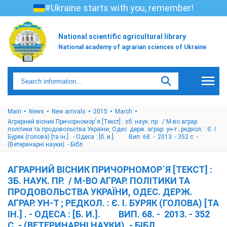
#Ukraine starts with you, remember!
National scientific agricultural library
National academy of agrarian sciences of Ukraine
Main
News
New arrivals
2015
March
Аграрний вісник Причорномор`я [Текст] : зб. наук. пр. / М-во аграр.
політики та продовольства України, Одес. держ. аграр. ун-т ; редкол. : Є. І.
Буряк (голова) [та ін.] . - Одеса : [б. и.]. Вип. 68. - 2013. - 352 с. -
(Ветеринарні науки). - Бібл
АГРАРНИЙ ВІСНИК ПРИЧОРНОМОР`Я [ТЕКСТ] :
ЗБ. НАУК. ПР. / М-ВО АГРАР. ПОЛІТИКИ ТА
ПРОДОВОЛЬСТВА УКРАЇНИ, ОДЕС. ДЕРЖ.
АГРАР. УН-Т ; РЕДКОЛ. : Є. І. БУРЯК (ГОЛОВА) [ТА
ІН.] . - ОДЕСА : [Б. И.]. ВИП. 68. - 2013. - 352
С. - (ВЕТЕРИНАРНІ НАУКИ). - БІБЛ