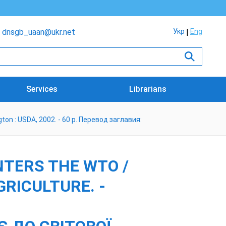
dnsgb_uaan@ukr.net
Укр
Eng
Services
Librarians
gton : USDA, 2002. - 60 p. Перевод заглавия:
NTERS THE WTO /
RICULTURE. -