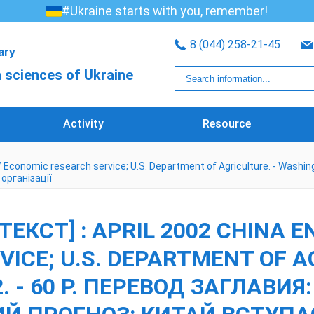
#Ukraine starts with you, remember!
8 (044) 258-21-45
rary
 sciences of Ukraine
Activity
Resource
 / Economic research service; U.S. Department of Agriculture. - Washin
організації
ЕКСТ] : APRIL 2002 CHINA E
ICE; U.S. DEPARTMENT OF AG
. - 60 P. ПЕРЕВОД ЗАГЛАВИЯ: