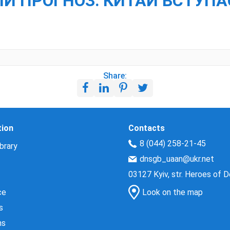
Й ПРОГНОЗ: КИТАЙ ВСТУПАЄ
Share:
tion
Contacts
8 (044) 258-21-45
brary
dnsgb_uaan@ukr.net
03127 Kyiv, str. Heroes of 
ce
Look on the map
s
ns