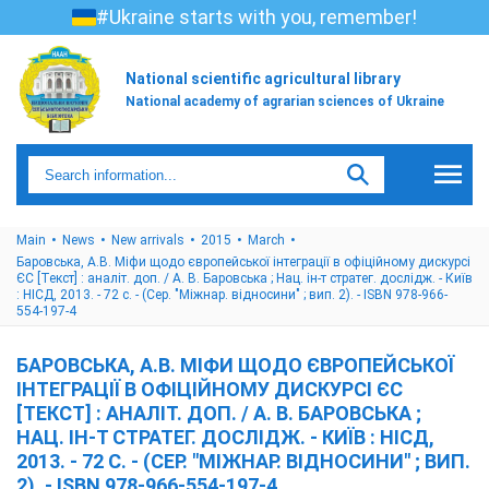
#Ukraine starts with you, remember!
National scientific agricultural library
National academy of agrarian sciences of Ukraine
Main
News
New arrivals
2015
March
Баровська, А.В. Міфи щодо європейської інтеграції в офіційному дискурсі
ЄС [Текст] : аналіт. доп. / А. В. Баровська ; Нац. ін-т стратег. дослідж. - Київ
: НІСД, 2013. - 72 с. - (Сер. "Міжнар. відносини" ; вип. 2). - ISBN 978-966-
554-197-4
БАРОВСЬКА, А.В. МІФИ ЩОДО ЄВРОПЕЙСЬКОЇ
ІНТЕГРАЦІЇ В ОФІЦІЙНОМУ ДИСКУРСІ ЄС
[ТЕКСТ] : АНАЛІТ. ДОП. / А. В. БАРОВСЬКА ;
НАЦ. ІН-Т СТРАТЕГ. ДОСЛІДЖ. - КИЇВ : НІСД,
2013. - 72 С. - (СЕР. "МІЖНАР. ВІДНОСИНИ" ; ВИП.
2). - ISBN 978-966-554-197-4