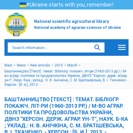
#Ukraine starts with you, remember!
National scientific agricultural library
National academy of agrarian sciences of Ukraine
Main
News
New arrivals
2015
March
Баштанництво [Текст] : темат. бібліогр. покажч. літ-ри (1960-2013 рр.) / М-
во аграр. політики та продовольства України, ДВНЗ "Херсон. держ. аграр.
ун-т", Наук. б-ка ; уклад.: Н. В. Анічкіна, С. М. Братішевська, В. І. Ткаченко. -
Херсон : [б. и.], 2013. -
БАШТАННИЦТВО [ТЕКСТ] : ТЕМАТ. БІБЛІОГР.
ПОКАЖЧ. ЛІТ-РИ (1960-2013 РР.) / М-ВО АГРАР.
ПОЛІТИКИ ТА ПРОДОВОЛЬСТВА УКРАЇНИ,
ДВНЗ "ХЕРСОН. ДЕРЖ. АГРАР. УН-Т", НАУК. Б-КА
; УКЛАД.: Н. В. АНІЧКІНА, С. М. БРАТІШЕВСЬКА,
В. І. ТКАЧЕНКО. - ХЕРСОН : [Б. И.], 2013. -