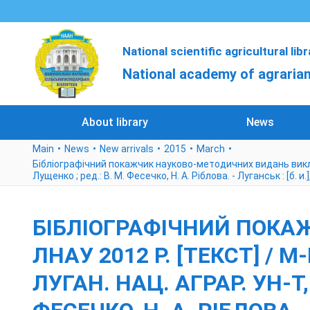
National scientific agricultural lib
National academy of agrarian
About library
News
Main
News
New arrivals
2015
March
Бібліографічний покажчик науково-методичних видань викладач
Лущенко ; ред.: В. М. Фесечко, Н. А. Ріблова. - Луганськ : [б. и.
БІБЛІОГРАФІЧНИЙ ПОКА
ЛНАУ 2012 Р. [ТЕКСТ] /
ЛУГАН. НАЦ. АГРАР. УН-Т, 