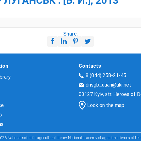
 ЛУГАНСЬК : [Б. И.], 2013
Share:
tion
Contacts
8 (044) 258-21-45
brary
dnsgb_uaan@ukr.net
03127 Kyiv, str. Heroes of 
ce
Look on the map
s
ns
026 National scientific agricultural library National academy of agrarian sciences of Ukr