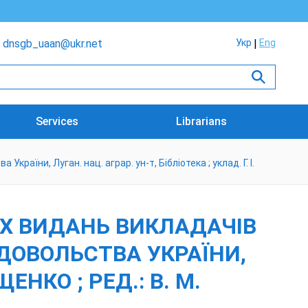
dnsgb_uaan@ukr.net
Укр
Eng
Services
Librarians
аїни, Луган. нац. аграр. ун-т, Бібліотека ; уклад. Г. І.
Х ВИДАНЬ ВИКЛАДАЧІВ
РОДОВОЛЬСТВА УКРАЇНИ,
ЩЕНКО ; РЕД.: В. М.