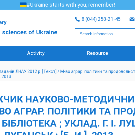
#Ukraine starts with you, remember!
8 (044) 258-21-45
rary
 sciences of Ukraine
Activity
Resource
ів ЛНАУ 2012 р. [Текст] / М-во аграр. політики та продовольства Укр
], 2013
ЖЧИК НАУКОВО-МЕТОДИЧНИ
 М-ВО АГРАР. ПОЛІТИКИ ТА П
БІБЛІОТЕКА ; УКЛАД. Г. І. ЛУ