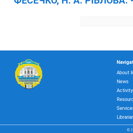
ФЕСЕЧКО, Н. А. РІБЛОВА. -
Naviga
About li
News
Activity
Resour
Service
Libraria
© 2