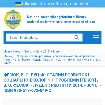
#Ukraine starts with you, remember!
National scientific agricultural library
National academy of agrarian sciences of Ukraine
Main
News
New arrivals
2015
March
Фесюк, В. О. Луцьк: сталий розвиток і соціально-екологічні проблеми
[Текст] / В. О. Фесюк. - Луцьк : РВВ ЛНТУ, 2014. - 304 с. - ISBN 978-617-672-
049-2
ФЕСЮК, В. О. ЛУЦЬК: СТАЛИЙ РОЗВИТОК І
СОЦІАЛЬНО-ЕКОЛОГІЧНІ ПРОБЛЕМИ [ТЕКСТ] /
В. О. ФЕСЮК. - ЛУЦЬК : РВВ ЛНТУ, 2014. - 304 С. -
ISBN 978-617-672-049-2