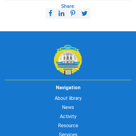
Share:
Navigation
About library
News
Activity
Resource
Services