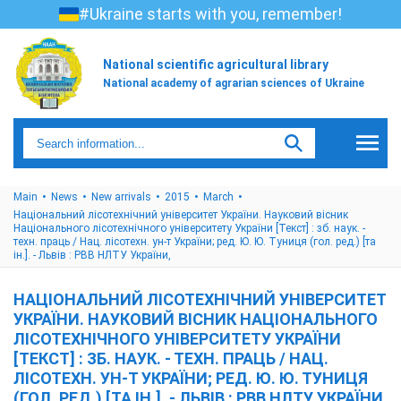
#Ukraine starts with you, remember!
National scientific agricultural library
National academy of agrarian sciences of Ukraine
Main
News
New arrivals
2015
March
Національний лісотехнічний університет України. Науковий вісник
Національного лісотехнічного університету України [Текст] : зб. наук. -
техн. праць / Нац. лісотехн. ун-т України; ред. Ю. Ю. Туниця (гол. ред.) [та
ін.]. - Львів : РВВ НЛТУ України,
НАЦІОНАЛЬНИЙ ЛІСОТЕХНІЧНИЙ УНІВЕРСИТЕТ
УКРАЇНИ. НАУКОВИЙ ВІСНИК НАЦІОНАЛЬНОГО
ЛІСОТЕХНІЧНОГО УНІВЕРСИТЕТУ УКРАЇНИ
[ТЕКСТ] : ЗБ. НАУК. - ТЕХН. ПРАЦЬ / НАЦ.
ЛІСОТЕХН. УН-Т УКРАЇНИ; РЕД. Ю. Ю. ТУНИЦЯ
(ГОЛ. РЕД.) [ТА ІН.]. - ЛЬВІВ : РВВ НЛТУ УКРАЇНИ,