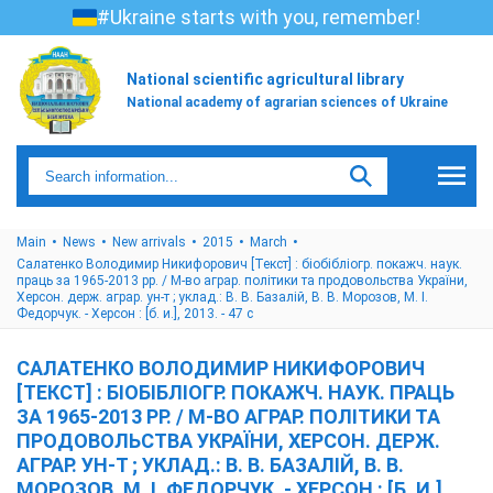
#Ukraine starts with you, remember!
National scientific agricultural library
National academy of agrarian sciences of Ukraine
Main
News
New arrivals
2015
March
Салатенко Володимир Никифорович [Текст] : біобібліогр. покажч. наук.
праць за 1965-2013 рр. / М-во аграр. політики та продовольства України,
Херсон. держ. аграр. ун-т ; уклад.: В. В. Базалій, В. В. Морозов, М. І.
Федорчук. - Херсон : [б. и.], 2013. - 47 с
САЛАТЕНКО ВОЛОДИМИР НИКИФОРОВИЧ
[ТЕКСТ] : БІОБІБЛІОГР. ПОКАЖЧ. НАУК. ПРАЦЬ
ЗА 1965-2013 РР. / М-ВО АГРАР. ПОЛІТИКИ ТА
ПРОДОВОЛЬСТВА УКРАЇНИ, ХЕРСОН. ДЕРЖ.
АГРАР. УН-Т ; УКЛАД.: В. В. БАЗАЛІЙ, В. В.
МОРОЗОВ, М. І. ФЕДОРЧУК. - ХЕРСОН : [Б. И.],