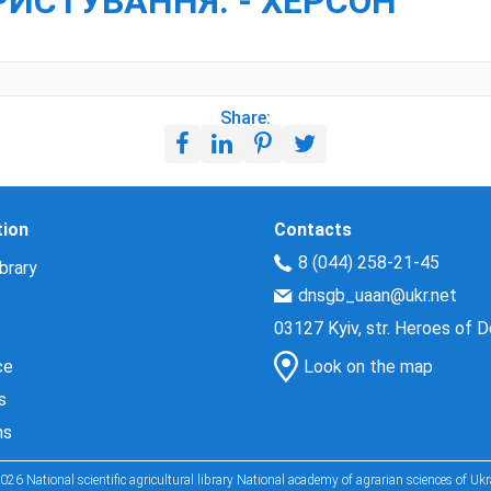
ИСТУВАННЯ. - ХЕРСОН
Share:
tion
Contacts
8 (044) 258-21-45
brary
dnsgb_uaan@ukr.net
03127 Kyiv, str. Heroes of 
ce
Look on the map
s
ns
026 National scientific agricultural library National academy of agrarian sciences of Ukr