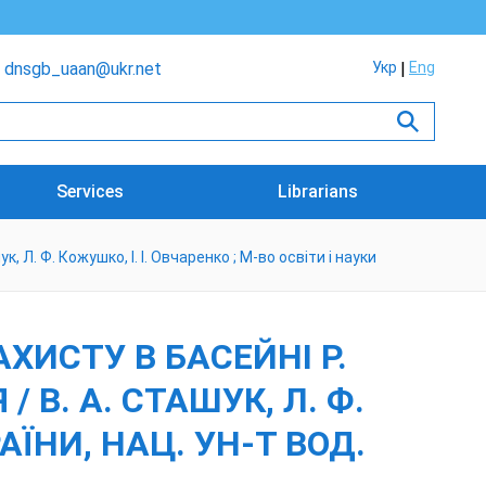
dnsgb_uaan@ukr.net
Укр
Eng
Services
Librarians
 Л. Ф. Кожушко, І. І. Овчаренко ; М-во освіти і науки
ХИСТУ В БАСЕЙНІ Р.
 В. А. СТАШУК, Л. Ф.
АЇНИ, НАЦ. УН-Т ВОД.