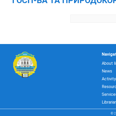
ГОСП-ВА ТА ПРИРОДОКОР
Naviga
About li
News
Activity
Resour
Service
Libraria
© 2