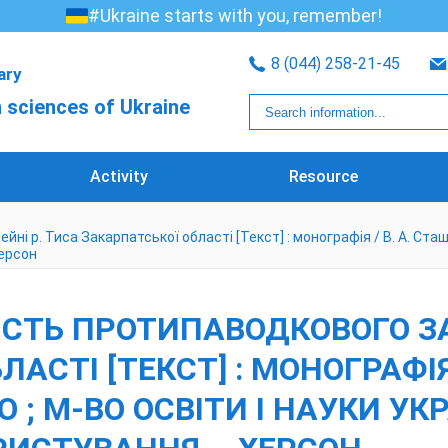
#Ukraine starts with you, remember!
8 (044) 258-21-45
rary
 sciences of Ukraine
Activity
Resource
і р. Тиса Закарпатської області [Текст] : монографія / В. А. Сташук,
Херсон
НІСТЬ ПРОТИПАВОДКОВОГО ЗА
СТІ [ТЕКСТ] : МОНОГРАФІЯ /
О ; М-ВО ОСВІТИ І НАУКИ УКР