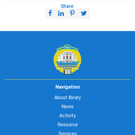
Share:
Navigation
About library
News
Activity
Resource
Services