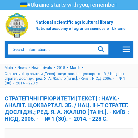
#Ukraine starts with you, remember!
National scientific agricultural library
National academy of agrarian sciences of Ukraine
Main
News
New arrivals
2015
March
Стратегічні пріоритети [Текст] : наук.-аналіт. щоквартал. зб. / Нац. ін-т
стратег. дослідж.; ред. Я. А. Жаліло [та ін.]. - Київ : НІСД, 2006. - № 1
(30). - 2014. - 228 с.
СТРАТЕГІЧНІ ПРІОРИТЕТИ [ТЕКСТ] : НАУК.-
АНАЛІТ. ЩОКВАРТАЛ. ЗБ. / НАЦ. ІН-Т СТРАТЕГ.
ДОСЛІДЖ.; РЕД. Я. А. ЖАЛІЛО [ТА ІН.]. - КИЇВ :
НІСД, 2006. - № 1 (30). - 2014. - 228 С.