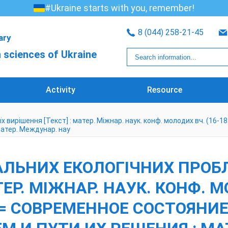
#Ukraine starts with you, remember!
8 (044) 258-21-45
rary
 sciences of Ukraine
Activity
Resource
 вирішення [Текст] : матер. Міжнар. наук. конф. молодих вч. (16-18
матер. Междунар. нау
АЛЬНИХ ЕКОЛОГІЧНИХ ПРОБЛ
ЕР. МІЖНАР. НАУК. КОНФ. МО
НА) = СОВРЕМЕННОЕ СОСТОЯН