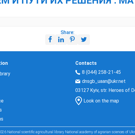
 И ПУТИ ИХ РЕШЕНИЯ : МА
Share:
tion
Contacts
8 (044) 258-21-45
brary
dnsgb_uaan@ukr.net
03127 Kyiv, str. Heroes of 
ce
Look on the map
s
ns
026 National scientific agricultural library National academy of agrarian sciences of Ukr