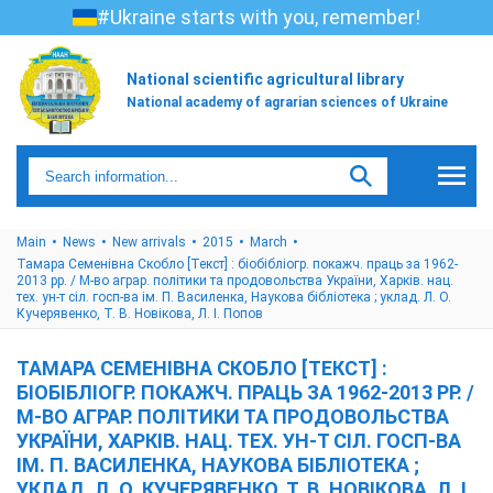
#Ukraine starts with you, remember!
National scientific agricultural library
National academy of agrarian sciences of Ukraine
Main
News
New arrivals
2015
March
Тамара Семенівна Скобло [Текст] : біобібліогр. покажч. праць за 1962-
2013 рр. / М-во аграр. політики та продовольства України, Харків. нац.
тех. ун-т сіл. госп-ва ім. П. Василенка, Наукова бібліотека ; уклад. Л. О.
Кучерявенко, Т. В. Новікова, Л. І. Попов
ТАМАРА СЕМЕНІВНА СКОБЛО [ТЕКСТ] :
БІОБІБЛІОГР. ПОКАЖЧ. ПРАЦЬ ЗА 1962-2013 РР. /
М-ВО АГРАР. ПОЛІТИКИ ТА ПРОДОВОЛЬСТВА
УКРАЇНИ, ХАРКІВ. НАЦ. ТЕХ. УН-Т СІЛ. ГОСП-ВА
ІМ. П. ВАСИЛЕНКА, НАУКОВА БІБЛІОТЕКА ;
УКЛАД. Л. О. КУЧЕРЯВЕНКО, Т. В. НОВІКОВА, Л. І.