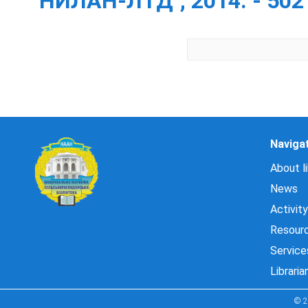
"НИЛАН-ЛТД", 2014. - 502 
Naviga
About li
News
Activity
Resour
Service
Libraria
© 2