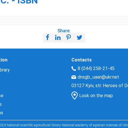
С. - ISBN
Share:
tion
Contacts
8 (044) 258-21-45
brary
dnsgb_uaan@ukr.net
03127 Kyiv, str. Heroes of 
ce
Look on the map
s
ns
026 National scientific agricultural library National academy of agrarian sciences of Ukr