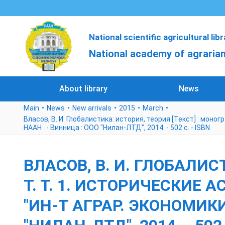
National scientific agricultural lib
National academy of agrarian
About library
News
Main
News
New arrivals
2015
March
Власов, В. И. Глобалистика: история, теория [Текст] : моногра
НААН . - Винница : ООО "Нилан-ЛТД", 2014. - 502 с. - ISBN
ВЛАСОВ, В. И. ГЛОБАЛИС
Т. Т. 1. ИСТОРИЧЕСКИЕ 
"ИН-Т АГРАР. ЭКОНОМИКИ"