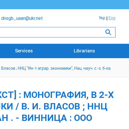
dnsgb_uaan@ukr.net
Укр
Eng
Services
Librarians
Власов ; ННЦ "Ин-т аграр. экономики", Нац. науч. с.-х. б-ка
СТ] : МОНОГРАФИЯ, В 2-Х
И / В. И. ВЛАСОВ ; ННЦ
Н . - ВИННИЦА : ООО