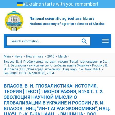
#Ukraine starts with you, remember!
National scientific agricultural library
National academy of agrarian sciences of Ukraine
Main
News
New arrivals
2015
March
Власов, В. И. Глобалистика: история, теория [Текст] : монография, в 2-х т.
Т. 2. Эволюция научной мысли о глобализации в Украине и России / В.
И. Власов ; ННЦ "Ин-т аграр. экономики", Нац. науч. с.-х. б-ка НААН . -
Винница : ООО "Нилан-ЛТД", 2014
ВЛАСОВ, В. И. ГЛОБАЛИСТИКА: ИСТОРИЯ,
ТЕОРИЯ [ТЕКСТ] : МОНОГРАФИЯ, В 2-Х Т. Т. 2.
ЭВОЛЮЦИЯ НАУЧНОЙ МЫСЛИ О
ГЛОБАЛИЗАЦИИ В УКРАИНЕ И РОССИИ / В. И.
ВЛАСОВ ; ННЦ "ИН-Т АГРАР. ЭКОНОМИКИ", НАЦ.
НАУЧ. С.-Х. Б-КА НААН . - ВИННИЦА : ООО