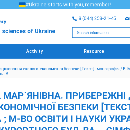
#Ukraine starts with you, remember!
8 (044) 258-21-45
rary
 sciences of Ukraine
Activity
Resource
нювання еколого-економічної безпеки [Текст] : монографія / В. М. Я
ь : В
МАР`ЯНІВНА. ПРИБЕРЕЖНІ 
НОМІЧНОЇ БЕЗПЕКИ [ТЕКСТ] 
 ; М-ВО ОСВІТИ І НАУКИ УКР