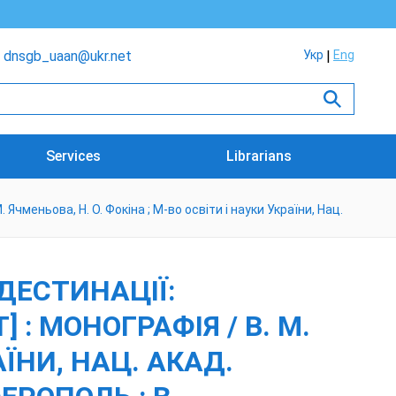
dnsgb_uaan@ukr.net
Укр
Eng
Services
Librarians
чменьова, Н. О. Фокіна ; М-во освіти і науки України, Нац.
ДЕСТИНАЦІЇ:
: МОНОГРАФІЯ / В. М.
АЇНИ, НАЦ. АКАД.