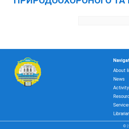
ПРИРОДООХОРОНОГО ТА К
Naviga
About li
News
Activity
Resour
Service
Libraria
© 2