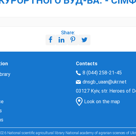
УРОРТНОГО БУД-ВА. - СІМФ
Share:
tion
Contacts
8 (044) 258-21-45
brary
dnsgb_uaan@ukr.net
03127 Kyiv, str. Heroes of 
ce
Look on the map
s
ns
026 National scientific agricultural library National academy of agrarian sciences of Ukr