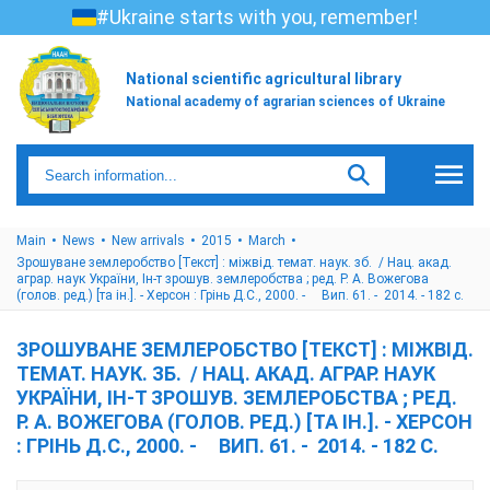
#Ukraine starts with you, remember!
National scientific agricultural library
National academy of agrarian sciences of Ukraine
Main
News
New arrivals
2015
March
Зрошуване землеробство [Текст] : міжвід. темат. наук. зб. / Нац. акад.
аграр. наук України, Ін-т зрошув. землеробства ; ред. Р. А. Вожегова
(голов. ред.) [та ін.]. - Херсон : Грінь Д.С., 2000. - Вип. 61. - 2014. - 182 с.
ЗРОШУВАНЕ ЗЕМЛЕРОБСТВО [ТЕКСТ] : МІЖВІД.
ТЕМАТ. НАУК. ЗБ. / НАЦ. АКАД. АГРАР. НАУК
УКРАЇНИ, ІН-Т ЗРОШУВ. ЗЕМЛЕРОБСТВА ; РЕД.
Р. А. ВОЖЕГОВА (ГОЛОВ. РЕД.) [ТА ІН.]. - ХЕРСОН
: ГРІНЬ Д.С., 2000. - ВИП. 61. - 2014. - 182 С.