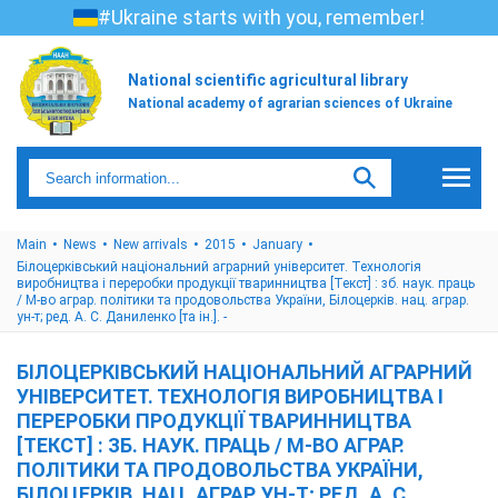
#Ukraine starts with you, remember!
National scientific agricultural library
National academy of agrarian sciences of Ukraine
Main
News
New arrivals
2015
January
Білоцерківський національний аграрний університет. Технологія
виробництва і переробки продукції тваринництва [Текст] : зб. наук. праць
/ М-во аграр. політики та продовольства України, Білоцерків. нац. аграр.
ун-т; ред. А. С. Даниленко [та ін.]. -
БІЛОЦЕРКІВСЬКИЙ НАЦІОНАЛЬНИЙ АГРАРНИЙ
УНІВЕРСИТЕТ. ТЕХНОЛОГІЯ ВИРОБНИЦТВА І
ПЕРЕРОБКИ ПРОДУКЦІЇ ТВАРИННИЦТВА
[ТЕКСТ] : ЗБ. НАУК. ПРАЦЬ / М-ВО АГРАР.
ПОЛІТИКИ ТА ПРОДОВОЛЬСТВА УКРАЇНИ,
БІЛОЦЕРКІВ. НАЦ. АГРАР. УН-Т; РЕД. А. С.